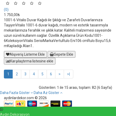
(0)
1.750,00₺
1001-6 Vitalis Duvar Kağıdı ile Şıklığı ve Zarafeti Duvarlarınıza
TaşıyınVitalis 1001-6 duvar kağıdı, modern ve estetik tasarımıyla
mekanlarınıza ferahlık ve şıklık katar. Kaliteli malzemesi sayesinde
uzun süreli kullanım sağlar. Özellik Açıklama Ürün Kodu1001-
6KoleksiyonVitalis SerisiMarkaVertuRulo Eni106 cmRulo Boyu15,6
mKapladığı Alan1..
Alışveriş Listeme Ekle
Sepete Ekle
Karşılaştırma listesine ekle
1
2
3
4
5
6
>
>|
Gösterilen: 1 ile 15 arası, toplam: 82 (6 Sayfa)
Daha Fazla Göster
Daha Az Göster
aydinlardekor.com © 2026
Aydın Dekorasyon