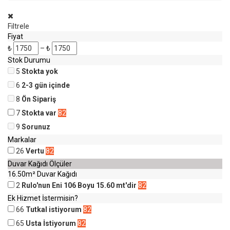
Filtrele
Fiyat
₺
–
₺
Stok Durumu
5
Stokta yok
6
2-3 gün içinde
8
Ön Sipariş
7
Stokta var
82
9
Sorunuz
Markalar
26
Vertu
82
Duvar Kağıdı Ölçüler
16.50m² Duvar Kağıdı
2
Rulo'nun Eni 106 Boyu 15.60 mt'dir
82
Ek Hizmet İstermisin?
66
Tutkal istiyorum
82
65
Usta İstiyorum
82