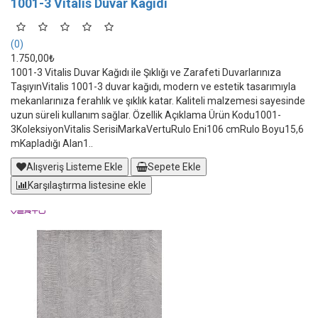
1001-3 Vitalis Duvar Kağıdı
(0)
1.750,00₺
1001-3 Vitalis Duvar Kağıdı ile Şıklığı ve Zarafeti Duvarlarınıza
TaşıyınVitalis 1001-3 duvar kağıdı, modern ve estetik tasarımıyla
mekanlarınıza ferahlık ve şıklık katar. Kaliteli malzemesi sayesinde
uzun süreli kullanım sağlar. Özellik Açıklama Ürün Kodu1001-
3KoleksiyonVitalis SerisiMarkaVertuRulo Eni106 cmRulo Boyu15,6
mKapladığı Alan1..
Alışveriş Listeme Ekle
Sepete Ekle
Karşılaştırma listesine ekle