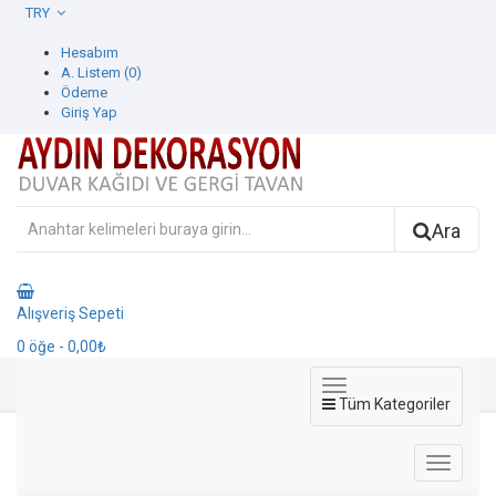
TRY
Hesabım
A. Listem (0)
Ödeme
Giriş Yap
Ara
Alışveriş Sepeti
0
öğe
- 0,00₺
Tüm Kategoriler
Vitalis Duvar Kağıdı
Duvar Kağıdı
Vertu Duvar kağıdı
Vitalis Duvar Kağıdı