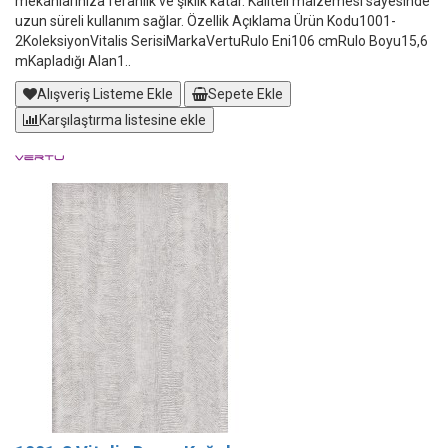
mekanlarınıza ferahlık ve şıklık katar. Kaliteli malzemesi sayesinde
uzun süreli kullanım sağlar. Özellik Açıklama Ürün Kodu1001-
2KoleksiyonVitalis SerisiMarkaVertuRulo Eni106 cmRulo Boyu15,6
mKapladığı Alan1..
Alışveriş Listeme Ekle
Sepete Ekle
Karşılaştırma listesine ekle