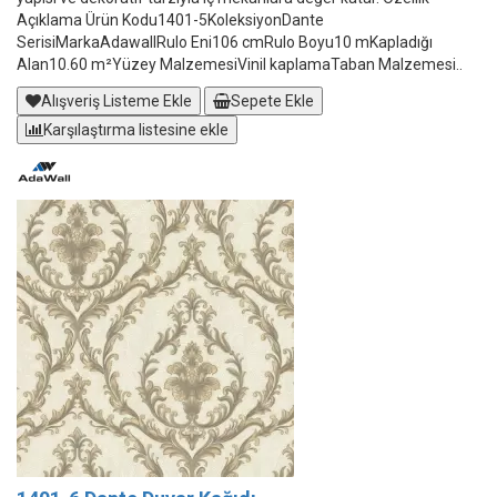
Açıklama Ürün Kodu1401-5KoleksiyonDante
SerisiMarkaAdawallRulo Eni106 cmRulo Boyu10 mKapladığı
Alan10.60 m²Yüzey MalzemesiVinil kaplamaTaban Malzemesi..
Alışveriş Listeme Ekle
Sepete Ekle
Karşılaştırma listesine ekle