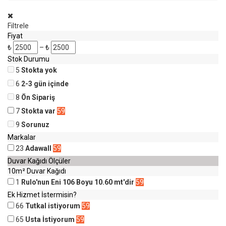
Filtrele
Fiyat
₺
–
₺
Stok Durumu
5
Stokta yok
6
2-3 gün içinde
8
Ön Sipariş
7
Stokta var
59
9
Sorunuz
Markalar
23
Adawall
59
Duvar Kağıdı Ölçüler
10m² Duvar Kağıdı
1
Rulo'nun Eni 106 Boyu 10.60 mt'dir
59
Ek Hizmet İstermisin?
66
Tutkal istiyorum
59
65
Usta İstiyorum
59