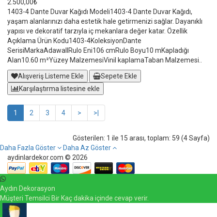
2.500,00₺
1403-4 Dante Duvar Kağıdı Modeli1403-4 Dante Duvar Kağıdı,
yaşam alanlarınızı daha estetik hale getirmenizi sağlar. Dayanıklı
yapısı ve dekoratif tarzıyla iç mekanlara değer katar. Özellik
Açıklama Ürün Kodu1403-4KoleksiyonDante
SerisiMarkaAdawallRulo Eni106 cmRulo Boyu10 mKapladığı
Alan10.60 m²Yüzey MalzemesiVinil kaplamaTaban Malzemesi..
Alışveriş Listeme Ekle
Sepete Ekle
Karşılaştırma listesine ekle
1
2
3
4
>
>|
Gösterilen: 1 ile 15 arası, toplam: 59 (4 Sayfa)
Daha Fazla Göster
Daha Az Göster
aydinlardekor.com © 2026
Aydın Dekorasyon
Müşteri Temsilci Bir Kaç dakika içinde cevap verir.