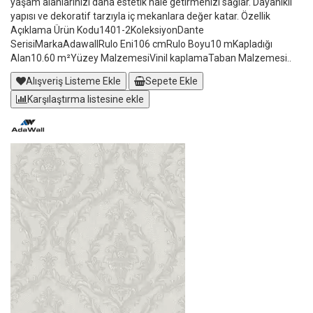
yaşam alanlarınızı daha estetik hale getirmenizi sağlar. Dayanıklı
yapısı ve dekoratif tarzıyla iç mekanlara değer katar. Özellik
Açıklama Ürün Kodu1401-2KoleksiyonDante
SerisiMarkaAdawallRulo Eni106 cmRulo Boyu10 mKapladığı
Alan10.60 m²Yüzey MalzemesiVinil kaplamaTaban Malzemesi..
Alışveriş Listeme Ekle
Sepete Ekle
Karşılaştırma listesine ekle