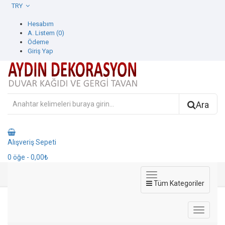
TRY
Hesabım
A. Listem (0)
Ödeme
Giriş Yap
Ara
Alışveriş Sepeti
0
öğe
- 0,00₺
Tüm Kategoriler
Dante Duvar Kağıdı
Duvar Kağıdı
Adawall Duvar Kağıdı
Dante Duvar Kağıdı