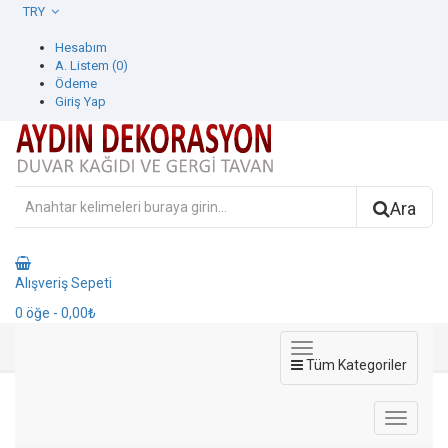
TRY
Hesabım
A. Listem (0)
Ödeme
Giriş Yap
Ara
Alışveriş Sepeti
0
öğe
- 0,00₺
Tüm Kategoriler
Tudor Duvar Kağıdı
Duvar Kağıdı
Decowall Duvar Kağıdı
Tudor Duvar Kağıdı