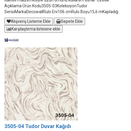
Kaliteli malzemesiyle uzun ömürlü kullanım sunar. Özellik
Açıklama Ürün Kodu3505-03KoleksiyonTudor
SerisiMarkaDecowallRulo Eni106 cmRulo Boyu15,6 mKapladığ..
Alışveriş Listeme Ekle
Sepete Ekle
Karşılaştırma listesine ekle
3505-04 Tudor Duvar Kağıdı