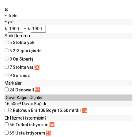
Filtrele
Fiyat
₺
–
₺
Stok Durumu
5
Stokta yok
6
2-3 gün içinde
8
Ön Sipariş
7
Stokta var
56
9
Sorunuz
Markalar
24
Decowall
56
Duvar Kağıdı Ölçüler
16.50m² Duvar Kağıdı
2
Rulo'nun Eni 106 Boyu 15.60 mt'dir
56
Ek Hizmet İstermisin?
66
Tutkal istiyorum
56
65
Usta İstiyorum
56