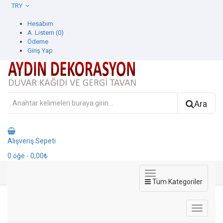
TRY
Hesabım
A. Listem (0)
Ödeme
Giriş Yap
Ara
Alışveriş Sepeti
0
öğe
- 0,00₺
Tüm Kategoriler
Arkitekt Plus Duvar Kağıdı
Duvar Kağıdı
Yasham Duvar Kağıdı
Arkitekt Plus Duvar Kağıdı