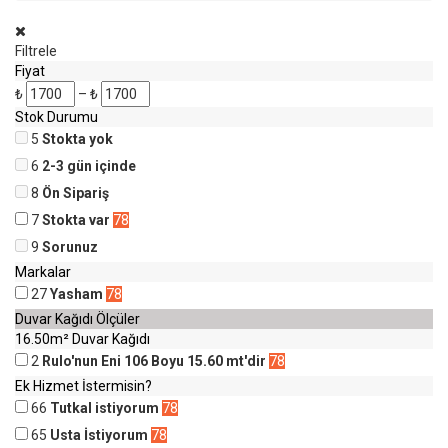
Filtrele
Fiyat
₺
–
₺
Stok Durumu
5
Stokta yok
6
2-3 gün içinde
8
Ön Sipariş
7
Stokta var
78
9
Sorunuz
Markalar
27
Yasham
78
Duvar Kağıdı Ölçüler
16.50m² Duvar Kağıdı
2
Rulo'nun Eni 106 Boyu 15.60 mt'dir
78
Ek Hizmet İstermisin?
66
Tutkal istiyorum
78
65
Usta İstiyorum
78