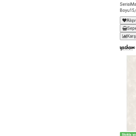
SerisiM
Boyu15,
Alışv
Sepe
Karş
Stokta y