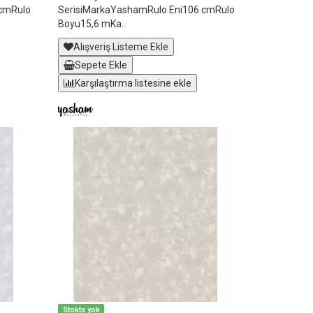
 cmRulo
SerisiMarkaYashamRulo Eni106 cmRulo
Boyu15,6 mKa..
Alışveriş Listeme Ekle
Sepete Ekle
Karşılaştırma listesine ekle
Stokta yok