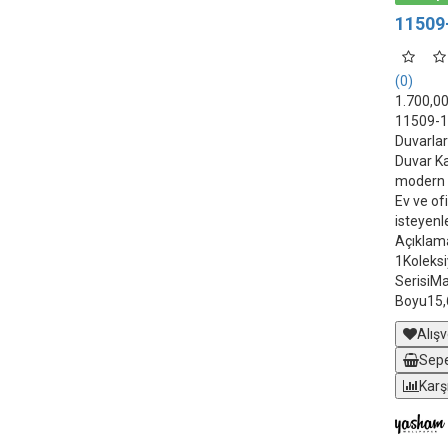
11509-
(0)
1.700,0
11509-1 H
Duvarlar
Duvar Kağ
modern v
Ev ve ofi
isteyenle
Açıklam
1Koleksi
SerisiM
Boyu15,
Alışv
Sepe
Karş