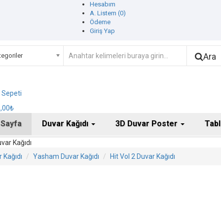
Hesabım
A. Listem (0)
Ödeme
Giriş Yap
Ara
egoriler
ş Sepeti
0,00₺
 Sayfa
Duvar Kağıdı
3D Duvar Poster
Tabl
uvar Kağıdı
 Kağıdı
Yasham Duvar Kağıdı
Hit Vol 2 Duvar Kağıdı