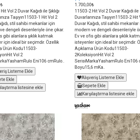
0₺
1.700,00₺
it Vol 2 Duvar Kağıdı ile Şıklığı
11503-2 Hit Vol 2 Duvar Kağıdı ile Ş
ınıza Taşıyın11503-1 Hit Vol 2
Duvarlarınıza Taşıyın11503-2 Hit 
ıdı, stil sahibi mekanlar için
Duvar Kağıdı, stil sahibi mekanlar 
e dengeli desenleriyle öne çıkar.
modern ve dengeli desenleriyle ön
s gibi alanlara şıklık katmak
Ev ve ofis gibi alanlara şıklık kat
r için ideal bir seçimdir. Özellik
isteyenler için ideal bir seçimdir. Ö
a Ürün Kodu11503-
Açıklama Ürün Kodu11503-
yonHit Vol 2
2KoleksiyonHit Vol 2
arkaYashamRulo Eni106 cmRulo..
SerisiMarkaYashamRulo Eni106
Boyu15,6 mKa..
eriş Listeme Ekle
Alışveriş Listeme Ekle
te Ekle
Sepete Ekle
ılaştırma listesine ekle
Karşılaştırma listesine ekle