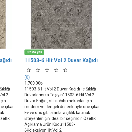
Stokta yok
ağıdı
11503-6 Hit Vol 2 Duvar Kağıdı
(0)
1.700,00₺
ıklığı
11503-6 Hit Vol 2 Duvar Kağıdı ile Şıklığı
Vol 2
Duvarlarınıza Taşıyın11503-6 Hit Vol 2
için
Duvar Kağıdı, stil sahibi mekanlar için
e çıkar.
modern ve dengeli desenleriyle öne çıkar.
mak
Ev ve ofis gibi alanlara şıklık katmak
zellik
isteyenler için ideal bir seçimdir. Özellik
Açıklama Ürün Kodu11503-
6KoleksiyonHit Vol 2