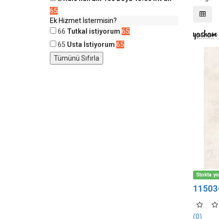
65
Ek Hizmet İstermisin?
66
Tutkal istiyorum
65
65
Usta İstiyorum
65
Stokta y
11503-
(0)