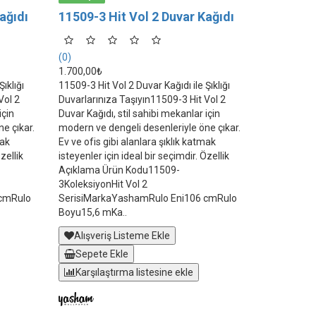
ağıdı
11509-3 Hit Vol 2 Duvar Kağıdı
(0)
1.700,00₺
ıklığı
11509-3 Hit Vol 2 Duvar Kağıdı ile Şıklığı
Vol 2
Duvarlarınıza Taşıyın11509-3 Hit Vol 2
için
Duvar Kağıdı, stil sahibi mekanlar için
e çıkar.
modern ve dengeli desenleriyle öne çıkar.
mak
Ev ve ofis gibi alanlara şıklık katmak
zellik
isteyenler için ideal bir seçimdir. Özellik
Açıklama Ürün Kodu11509-
3KoleksiyonHit Vol 2
 cmRulo
SerisiMarkaYashamRulo Eni106 cmRulo
Boyu15,6 mKa..
Alışveriş Listeme Ekle
Sepete Ekle
Karşılaştırma listesine ekle