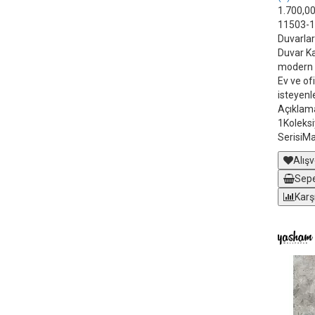
1.700,0
11503-1 H
Duvarlar
Duvar Kağ
modern v
Ev ve ofi
isteyenle
Açıklam
1Koleksi
SerisiM
Alışv
Sepe
Karş