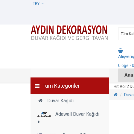
TRY
Tüm Kat
Alışveri
0
öğe
- 
Ana
Tüm Kategoriler
Hit Vol 2 D
Duvar
Duvar Kağıdı
Adawall Duvar Kağıdı