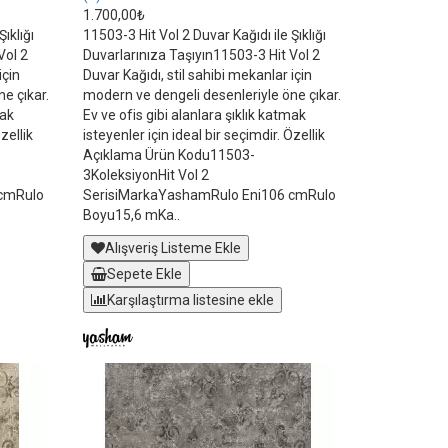
1.700,00₺
ıklığı
11503-3 Hit Vol 2 Duvar Kağıdı ile Şıklığı
Vol 2
Duvarlarınıza Taşıyın11503-3 Hit Vol 2
için
Duvar Kağıdı, stil sahibi mekanlar için
e çıkar.
modern ve dengeli desenleriyle öne çıkar.
mak
Ev ve ofis gibi alanlara şıklık katmak
zellik
isteyenler için ideal bir seçimdir. Özellik
Açıklama Ürün Kodu11503-
3KoleksiyonHit Vol 2
 cmRulo
SerisiMarkaYashamRulo Eni106 cmRulo
Boyu15,6 mKa..
Alışveriş Listeme Ekle
Sepete Ekle
Karşılaştırma listesine ekle