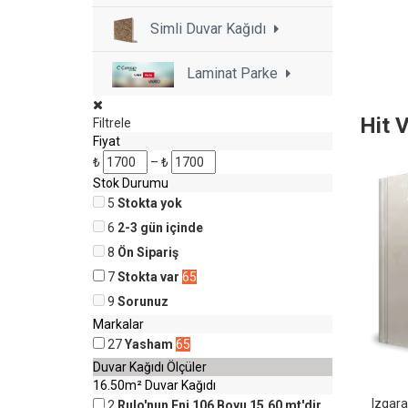
Simli Duvar Kağıdı
Laminat Parke
Hit 
Filtrele
Fiyat
₺
–
₺
Stok Durumu
5
Stokta yok
6
2-3 gün içinde
8
Ön Sipariş
7
Stokta var
65
9
Sorunuz
Markalar
27
Yasham
65
Duvar Kağıdı Ölçüler
16.50m² Duvar Kağıdı
Izgar
2
Rulo'nun Eni 106 Boyu 15.60 mt'dir