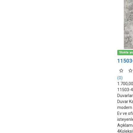
Stokta y
11503-
(0)
1.700,0
11503-4 H
Duvarlar
Duvar Kağ
modern v
Ev ve ofi
isteyenle
Açıklam
4Koleksi