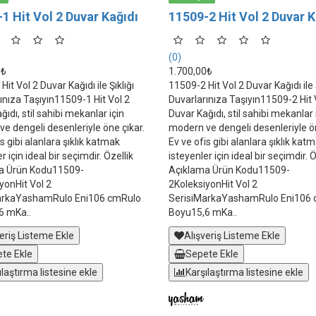
1 Hit Vol 2 Duvar Kağıdı
11509-2 Hit Vol 2 Duvar K
(0)
0₺
1.700,00₺
it Vol 2 Duvar Kağıdı ile Şıklığı
11509-2 Hit Vol 2 Duvar Kağıdı ile Ş
ınıza Taşıyın11509-1 Hit Vol 2
Duvarlarınıza Taşıyın11509-2 Hit 
ıdı, stil sahibi mekanlar için
Duvar Kağıdı, stil sahibi mekanlar 
e dengeli desenleriyle öne çıkar.
modern ve dengeli desenleriyle ön
s gibi alanlara şıklık katmak
Ev ve ofis gibi alanlara şıklık kat
r için ideal bir seçimdir. Özellik
isteyenler için ideal bir seçimdir. Ö
a Ürün Kodu11509-
Açıklama Ürün Kodu11509-
yonHit Vol 2
2KoleksiyonHit Vol 2
arkaYashamRulo Eni106 cmRulo
SerisiMarkaYashamRulo Eni106
6 mKa..
Boyu15,6 mKa..
eriş Listeme Ekle
Alışveriş Listeme Ekle
te Ekle
Sepete Ekle
ılaştırma listesine ekle
Karşılaştırma listesine ekle