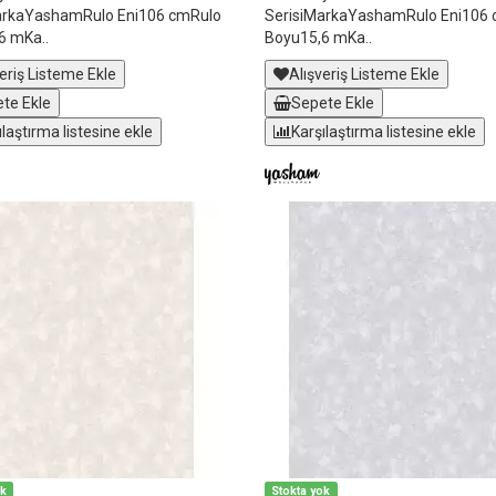
arkaYashamRulo Eni106 cmRulo
SerisiMarkaYashamRulo Eni106
6 mKa..
Boyu15,6 mKa..
eriş Listeme Ekle
Alışveriş Listeme Ekle
te Ekle
Sepete Ekle
ılaştırma listesine ekle
Karşılaştırma listesine ekle
ok
Stokta yok