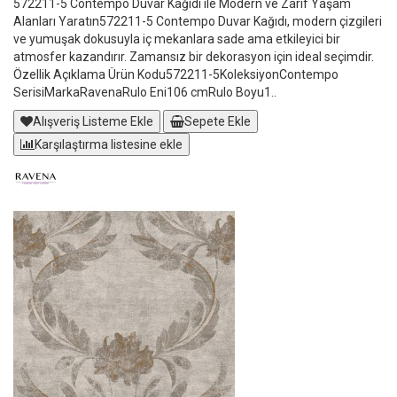
572211-5 Contempo Duvar Kağıdı ile Modern ve Zarif Yaşam
Alanları Yaratın572211-5 Contempo Duvar Kağıdı, modern çizgileri
ve yumuşak dokusuyla iç mekanlara sade ama etkileyici bir
atmosfer kazandırır. Zamansız bir dekorasyon için ideal seçimdir.
Özellik Açıklama Ürün Kodu572211-5KoleksiyonContempo
SerisiMarkaRavenaRulo Eni106 cmRulo Boyu1..
Alışveriş Listeme Ekle
Sepete Ekle
Karşılaştırma listesine ekle