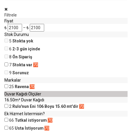
Filtrele
Fiyat
₺
–
₺
Stok Durumu
5
Stokta yok
6
2-3 gün içinde
8
Ön Sipariş
7
Stokta var
70
9
Sorunuz
Markalar
25
Ravena
70
Duvar Kağıdı Ölçüler
16.50m² Duvar Kağıdı
2
Rulo'nun Eni 106 Boyu 15.60 mt'dir
70
Ek Hizmet İstermisin?
66
Tutkal istiyorum
70
65
Usta İstiyorum
70