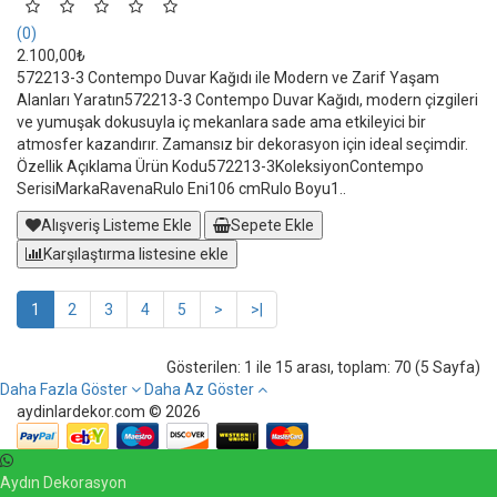
(0)
2.100,00₺
572213-3 Contempo Duvar Kağıdı ile Modern ve Zarif Yaşam
Alanları Yaratın572213-3 Contempo Duvar Kağıdı, modern çizgileri
ve yumuşak dokusuyla iç mekanlara sade ama etkileyici bir
atmosfer kazandırır. Zamansız bir dekorasyon için ideal seçimdir.
Özellik Açıklama Ürün Kodu572213-3KoleksiyonContempo
SerisiMarkaRavenaRulo Eni106 cmRulo Boyu1..
Alışveriş Listeme Ekle
Sepete Ekle
Karşılaştırma listesine ekle
1
2
3
4
5
>
>|
Gösterilen: 1 ile 15 arası, toplam: 70 (5 Sayfa)
Daha Fazla Göster
Daha Az Göster
aydinlardekor.com © 2026
Aydın Dekorasyon