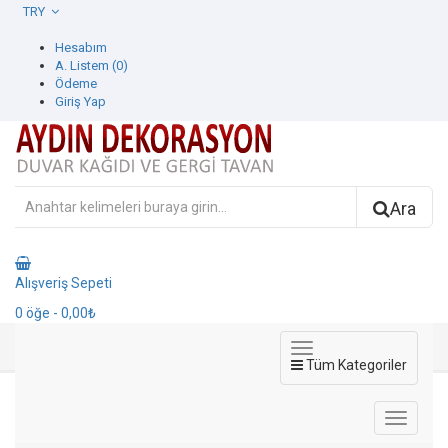
TRY
Hesabım
A. Listem (0)
Ödeme
Giriş Yap
Ara
Alışveriş Sepeti
0
öğe
- 0,00₺
Tüm Kategoriler
Contempo Duvar Kağıdı
Duvar Kağıdı
Ravena Duvar Kağıdı
Contempo Duvar Kağıdı