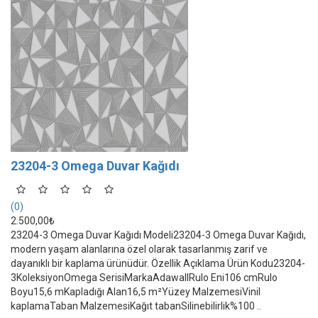
23204-3 Omega Duvar Kağıdı
(0)
2.500,00₺
23204-3 Omega Duvar Kağıdı Modeli23204-3 Omega Duvar Kağıdı,
modern yaşam alanlarına özel olarak tasarlanmış zarif ve
dayanıklı bir kaplama ürünüdür. Özellik Açıklama Ürün Kodu23204-
3KoleksiyonOmega SerisiMarkaAdawallRulo Eni106 cmRulo
Boyu15,6 mKapladığı Alan16,5 m²Yüzey MalzemesiVinil
kaplamaTaban MalzemesiKağıt tabanSilinebilirlik%100 ..