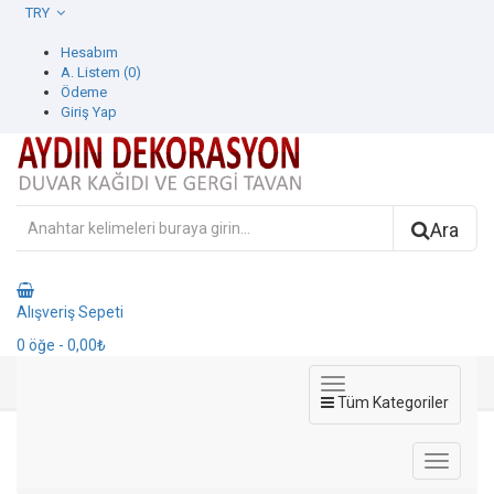
TRY
Hesabım
A. Listem (0)
Ödeme
Giriş Yap
Ara
Alışveriş Sepeti
0
öğe
- 0,00₺
Tüm Kategoriler
Omega Duvar Kağıdı
Duvar Kağıdı
Adawall Duvar Kağıdı
Omega Duvar Kağıdı