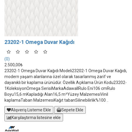
23202-1 Omega Duvar Kağıdı
(0)
2.500,00₺
23202-1 Omega Duvar Kağıdı Modeli23202-1 Omega Duvar Kağıdı,
modern yaşam alanlarına özel olarak tasarlanmış zarif ve
dayanıklı bir kaplama ürünüdür. Özellik Açıklama Ürün Kodu23202-
1KoleksiyonOmega SerisiMarkaAdawallRulo Eni106 cmRulo
Boyu15,6 mKapladığı Alan16,5 m²Yüzey MalzemesiVinil
kaplamaTaban MalzemesiKağıt tabanSilinebilirlik%100 ..
Alışveriş Listeme Ekle
Sepete Ekle
Karşılaştırma listesine ekle