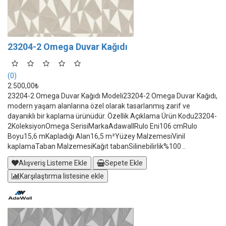
23204-2 Omega Duvar Kağıdı
(0)
2.500,00₺
23204-2 Omega Duvar Kağıdı Modeli23204-2 Omega Duvar Kağıdı,
modern yaşam alanlarına özel olarak tasarlanmış zarif ve
dayanıklı bir kaplama ürünüdür. Özellik Açıklama Ürün Kodu23204-
2KoleksiyonOmega SerisiMarkaAdawallRulo Eni106 cmRulo
Boyu15,6 mKapladığı Alan16,5 m²Yüzey MalzemesiVinil
kaplamaTaban MalzemesiKağıt tabanSilinebilirlik%100 ..
Alışveriş Listeme Ekle
Sepete Ekle
Karşılaştırma listesine ekle