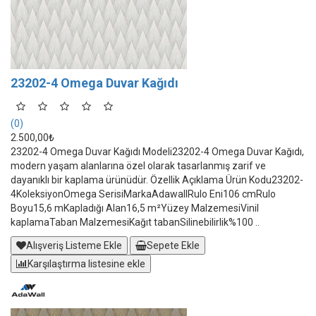
23202-4 Omega Duvar Kağıdı
(0)
2.500,00₺
23202-4 Omega Duvar Kağıdı Modeli23202-4 Omega Duvar Kağıdı,
modern yaşam alanlarına özel olarak tasarlanmış zarif ve
dayanıklı bir kaplama ürünüdür. Özellik Açıklama Ürün Kodu23202-
4KoleksiyonOmega SerisiMarkaAdawallRulo Eni106 cmRulo
Boyu15,6 mKapladığı Alan16,5 m²Yüzey MalzemesiVinil
kaplamaTaban MalzemesiKağıt tabanSilinebilirlik%100 ..
Alışveriş Listeme Ekle
Sepete Ekle
Karşılaştırma listesine ekle