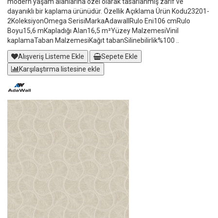
modern yaşam alanlarına özel olarak tasarlanmış zarif ve
dayanıklı bir kaplama ürünüdür. Özellik Açıklama Ürün Kodu23201-
2KoleksiyonOmega SerisiMarkaAdawallRulo Eni106 cmRulo
Boyu15,6 mKapladığı Alan16,5 m²Yüzey MalzemesiVinil
kaplamaTaban MalzemesiKağıt tabanSilinebilirlik%100 ..
Alışveriş Listeme Ekle
Sepete Ekle
Karşılaştırma listesine ekle