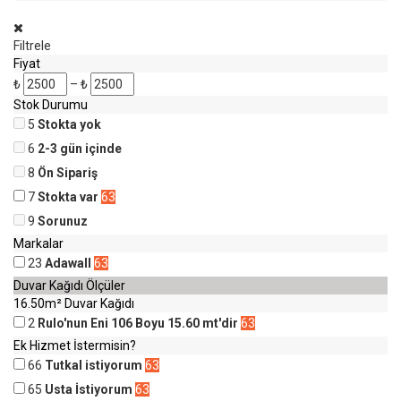
Filtrele
Fiyat
₺
–
₺
Stok Durumu
5
Stokta yok
6
2-3 gün içinde
8
Ön Sipariş
7
Stokta var
63
9
Sorunuz
Markalar
23
Adawall
63
Duvar Kağıdı Ölçüler
16.50m² Duvar Kağıdı
2
Rulo'nun Eni 106 Boyu 15.60 mt'dir
63
Ek Hizmet İstermisin?
66
Tutkal istiyorum
63
65
Usta İstiyorum
63