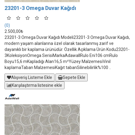
23201-3 Omega Duvar Kağıdı
(0)
2.500,00₺
23201-3 Omega Duvar Kağıdı Modeli23201-3 Omega Duvar Kağıdı,
modern yaşam alanlarına özel olarak tasarlanmış zarif ve
dayanıklı bir kaplama ürünüdür. Özellik Açıklama Ürün Kodu23201-
3KoleksiyonOmega SerisiMarkaAdawallRulo Eni106 cmRulo
Boyu15,6 mKapladığı Alan16,5 m²Yüzey MalzemesiVinil
kaplamaTaban MalzemesiKağıt tabanSilinebilirlik%100 ..
Alışveriş Listeme Ekle
Sepete Ekle
Karşılaştırma listesine ekle