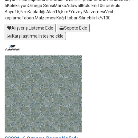
5KoleksiyonOmega SerisiMarkaAdawallRulo Eni106 cmRulo
Boyu15,6 mKapladığı Alan16,5 m²Yüzey MalzemesiVinil
kaplamaTaban MalzemesiKağıt tabanSilinebilirlik%100 ..
Alışveriş Listeme Ekle
Sepete Ekle
Karşılaştırma listesine ekle