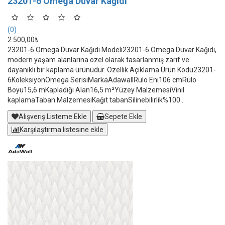
23201-6 Omega Duvar Kağıdı
(0)
2.500,00₺
23201-6 Omega Duvar Kağıdı Modeli23201-6 Omega Duvar Kağıdı,
modern yaşam alanlarına özel olarak tasarlanmış zarif ve
dayanıklı bir kaplama ürünüdür. Özellik Açıklama Ürün Kodu23201-
6KoleksiyonOmega SerisiMarkaAdawallRulo Eni106 cmRulo
Boyu15,6 mKapladığı Alan16,5 m²Yüzey MalzemesiVinil
kaplamaTaban MalzemesiKağıt tabanSilinebilirlik%100 ..
Alışveriş Listeme Ekle
Sepete Ekle
Karşılaştırma listesine ekle