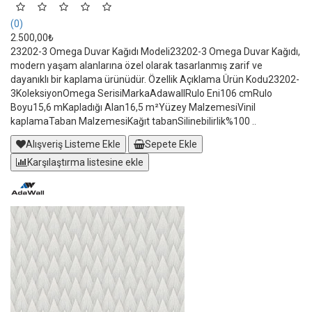
(0)
2.500,00₺
23202-3 Omega Duvar Kağıdı Modeli23202-3 Omega Duvar Kağıdı,
modern yaşam alanlarına özel olarak tasarlanmış zarif ve
dayanıklı bir kaplama ürünüdür. Özellik Açıklama Ürün Kodu23202-
3KoleksiyonOmega SerisiMarkaAdawallRulo Eni106 cmRulo
Boyu15,6 mKapladığı Alan16,5 m²Yüzey MalzemesiVinil
kaplamaTaban MalzemesiKağıt tabanSilinebilirlik%100 ..
Alışveriş Listeme Ekle
Sepete Ekle
Karşılaştırma listesine ekle