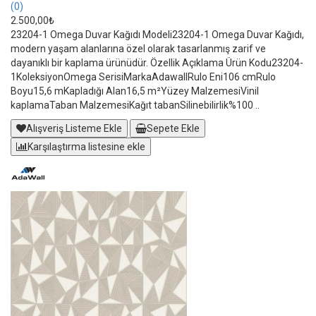
(0)
2.500,00₺
23204-1 Omega Duvar Kağıdı Modeli23204-1 Omega Duvar Kağıdı,
modern yaşam alanlarına özel olarak tasarlanmış zarif ve
dayanıklı bir kaplama ürünüdür. Özellik Açıklama Ürün Kodu23204-
1KoleksiyonOmega SerisiMarkaAdawallRulo Eni106 cmRulo
Boyu15,6 mKapladığı Alan16,5 m²Yüzey MalzemesiVinil
kaplamaTaban MalzemesiKağıt tabanSilinebilirlik%100 ..
Alışveriş Listeme Ekle
Sepete Ekle
Karşılaştırma listesine ekle