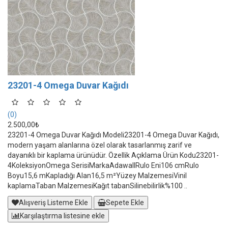
23201-4 Omega Duvar Kağıdı
(0)
2.500,00₺
23201-4 Omega Duvar Kağıdı Modeli23201-4 Omega Duvar Kağıdı,
modern yaşam alanlarına özel olarak tasarlanmış zarif ve
dayanıklı bir kaplama ürünüdür. Özellik Açıklama Ürün Kodu23201-
4KoleksiyonOmega SerisiMarkaAdawallRulo Eni106 cmRulo
Boyu15,6 mKapladığı Alan16,5 m²Yüzey MalzemesiVinil
kaplamaTaban MalzemesiKağıt tabanSilinebilirlik%100 ..
Alışveriş Listeme Ekle
Sepete Ekle
Karşılaştırma listesine ekle