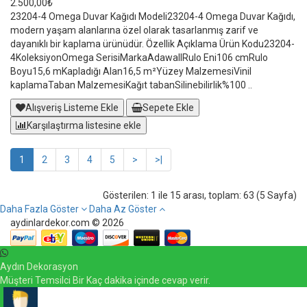
2.500,00₺
23204-4 Omega Duvar Kağıdı Modeli23204-4 Omega Duvar Kağıdı,
modern yaşam alanlarına özel olarak tasarlanmış zarif ve
dayanıklı bir kaplama ürünüdür. Özellik Açıklama Ürün Kodu23204-
4KoleksiyonOmega SerisiMarkaAdawallRulo Eni106 cmRulo
Boyu15,6 mKapladığı Alan16,5 m²Yüzey MalzemesiVinil
kaplamaTaban MalzemesiKağıt tabanSilinebilirlik%100 ..
Alışveriş Listeme Ekle
Sepete Ekle
Karşılaştırma listesine ekle
1
2
3
4
5
>
>|
Gösterilen: 1 ile 15 arası, toplam: 63 (5 Sayfa)
Daha Fazla Göster
Daha Az Göster
aydinlardekor.com © 2026
Aydın Dekorasyon
Müşteri Temsilci Bir Kaç dakika içinde cevap verir.