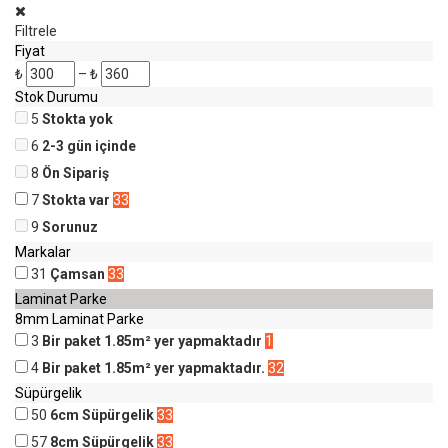
Filtrele
Fiyat
₺
–
₺
Stok Durumu
5
Stokta yok
6
2-3 gün içinde
8
Ön Sipariş
7
Stokta var
33
9
Sorunuz
Markalar
31
Çamsan
33
Laminat Parke
8mm Laminat Parke
3
Bir paket 1.85m² yer yapmaktadır
1
4
Bir paket 1.85m² yer yapmaktadır.
32
Süpürgelik
50
6cm Süpürgelik
33
57
8cm Süpürgelik
33