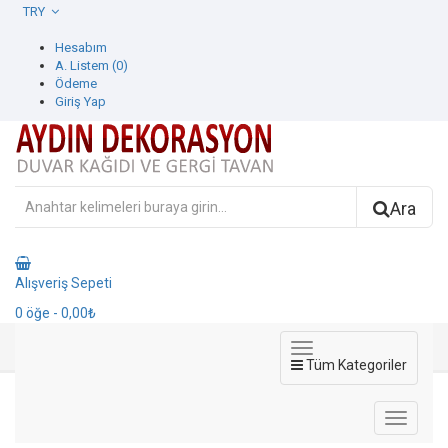
TRY
Hesabım
A. Listem (0)
Ödeme
Giriş Yap
Ara
Alışveriş Sepeti
0
öğe
- 0,00₺
Tüm Kategoriler
Çamsan Laminat Parke
Tablolar
Çamsan Laminat Parke