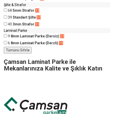
Şilte & Strafor
68
5mm Strafor
33
39
Standart Şilte
33
40
3mm Strafor
33
Laminat Parke
9
8mm Laminat Parke (Dersiz)
23
6
8mm Laminat Parke (Derzli)
10
Çamsan Laminat Parke ile
Mekanlarınıza Kalite ve Şıklık Katın