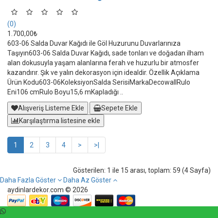
(0)
1.700,00₺
603-06 Salda Duvar Kağıdı ile Göl Huzurunu Duvarlarınıza
Taşıyın603-06 Salda Duvar Kağıdı, sade tonları ve doğadan ilham
alan dokusuyla yaşam alanlarına ferah ve huzurlu bir atmosfer
kazandırır. Şık ve yalın dekorasyon için idealdir. Özellik Açıklama
Ürün Kodu603-06KoleksiyonSalda SerisiMarkaDecowallRulo
Eni106 cmRulo Boyu15,6 mKapladığı ..
Alışveriş Listeme Ekle
Sepete Ekle
Karşılaştırma listesine ekle
1
2
3
4
>
>|
Gösterilen: 1 ile 15 arası, toplam: 59 (4 Sayfa)
Daha Fazla Göster
Daha Az Göster
aydinlardekor.com © 2026