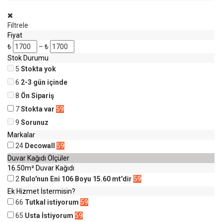
Filtrele
Fiyat
₺
–
₺
Stok Durumu
5
Stokta yok
6
2-3 gün içinde
8
Ön Sipariş
7
Stokta var
59
9
Sorunuz
Markalar
24
Decowall
59
Duvar Kağıdı Ölçüler
16.50m² Duvar Kağıdı
2
Rulo'nun Eni 106 Boyu 15.60 mt'dir
59
Ek Hizmet İstermisin?
66
Tutkal istiyorum
59
65
Usta İstiyorum
59