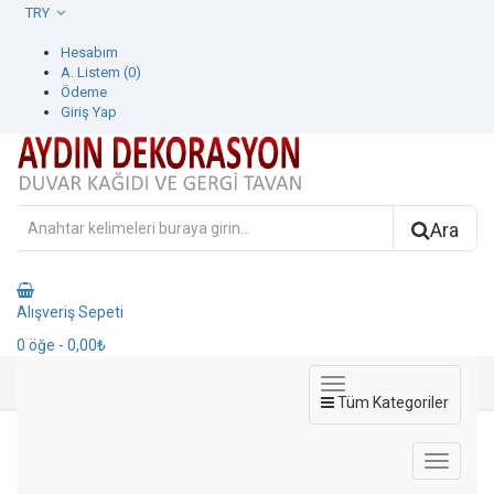
TRY
Hesabım
A. Listem (0)
Ödeme
Giriş Yap
Ara
Alışveriş Sepeti
0
öğe
- 0,00₺
Tüm Kategoriler
Salda Duvar Kağıdı
Duvar Kağıdı
Decowall Duvar Kağıdı
Salda Duvar Kağıdı