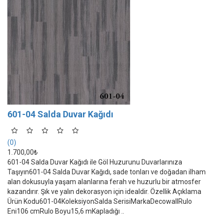
601-04 Salda Duvar Kağıdı
(0)
1.700,00₺
601-04 Salda Duvar Kağıdı ile Göl Huzurunu Duvarlarınıza
Taşıyın601-04 Salda Duvar Kağıdı, sade tonları ve doğadan ilham
alan dokusuyla yaşam alanlarına ferah ve huzurlu bir atmosfer
kazandırır. Şık ve yalın dekorasyon için idealdir. Özellik Açıklama
Ürün Kodu601-04KoleksiyonSalda SerisiMarkaDecowallRulo
Eni106 cmRulo Boyu15,6 mKapladığı ..