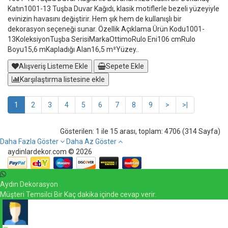
Katın1001-13 Tuşba Duvar Kağıdı, klasik motiflerle bezeli yüzeyiyle
evinizin havasını değiştirir. Hem şık hem de kullanışlı bir
dekorasyon seçeneği sunar. Özellik Açıklama Ürün Kodu1001-
13KoleksiyonTuşba SerisiMarkaOttimoRulo Eni106 cmRulo
Boyu15,6 mKapladığı Alan16,5 m²Yüzey..
Alışveriş Listeme Ekle
Sepete Ekle
Karşılaştırma listesine ekle
1
2
3
4
5
6
7
8
9
>
>|
Gösterilen: 1 ile 15 arası, toplam: 4706 (314 Sayfa)
Daha Fazla Göster
Daha Az Göster
aydinlardekor.com © 2026
Aydın Dekorasyon
Müşteri Temsilci Bir Kaç dakika içinde cevap verir.