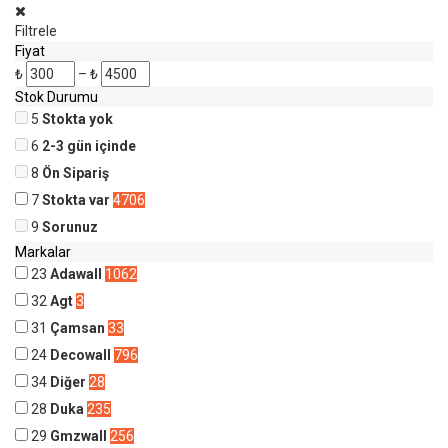
Filtrele
Fiyat
₺
–
₺
Stok Durumu
5
Stokta yok
6
2-3 gün içinde
8
Ön Sipariş
7
Stokta var
4706
9
Sorunuz
Markalar
23
Adawall
1062
32
Agt
3
31
Çamsan
33
24
Decowall
796
34
Diğer
28
28
Duka
235
29
Gmzwall
256