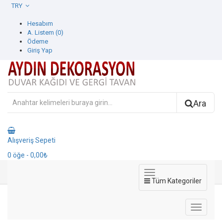
TRY
Hesabım
A. Listem (0)
Ödeme
Giriş Yap
Ara
Alışveriş Sepeti
0
öğe
- 0,00₺
Tüm Kategoriler
Ürün Filtresi
Ürün Filtresi