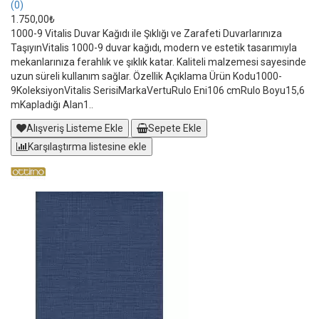
(0)
1.750,00₺
1000-9 Vitalis Duvar Kağıdı ile Şıklığı ve Zarafeti Duvarlarınıza
TaşıyınVitalis 1000-9 duvar kağıdı, modern ve estetik tasarımıyla
mekanlarınıza ferahlık ve şıklık katar. Kaliteli malzemesi sayesinde
uzun süreli kullanım sağlar. Özellik Açıklama Ürün Kodu1000-
9KoleksiyonVitalis SerisiMarkaVertuRulo Eni106 cmRulo Boyu15,6
mKapladığı Alan1..
Alışveriş Listeme Ekle
Sepete Ekle
Karşılaştırma listesine ekle