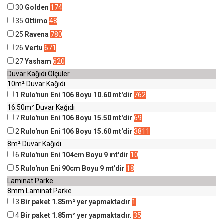
30
Golden
174
35
Ottimo
48
25
Ravena
780
26
Vertu
671
27
Yasham
620
Duvar Kağıdı Ölçüler
10m² Duvar Kağıdı
1
Rulo'nun Eni 106 Boyu 10.60 mt'dir
762
16.50m² Duvar Kağıdı
7
Rulo'nun Eni 106 Boyu 15.50 mt'dir
69
2
Rulo'nun Eni 106 Boyu 15.60 mt'dir
3811
8m² Duvar Kağıdı
6
Rulo'nun Eni 104cm Boyu 9 mt'dir
10
5
Rulo'nun Eni 90cm Boyu 9 mt'dir
18
Laminat Parke
8mm Laminat Parke
3
Bir paket 1.85m² yer yapmaktadır
1
4
Bir paket 1.85m² yer yapmaktadır.
35