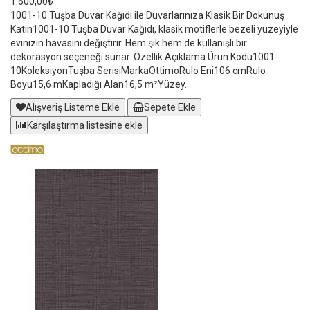
1.600,00₺
1001-10 Tuşba Duvar Kağıdı ile Duvarlarınıza Klasik Bir Dokunuş
Katın1001-10 Tuşba Duvar Kağıdı, klasik motiflerle bezeli yüzeyiyle
evinizin havasını değiştirir. Hem şık hem de kullanışlı bir
dekorasyon seçeneği sunar. Özellik Açıklama Ürün Kodu1001-
10KoleksiyonTuşba SerisiMarkaOttimoRulo Eni106 cmRulo
Boyu15,6 mKapladığı Alan16,5 m²Yüzey..
Alışveriş Listeme Ekle
Sepete Ekle
Karşılaştırma listesine ekle