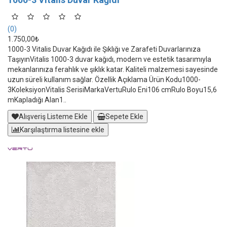
(0)
1.750,00₺
1000-3 Vitalis Duvar Kağıdı ile Şıklığı ve Zarafeti Duvarlarınıza
TaşıyınVitalis 1000-3 duvar kağıdı, modern ve estetik tasarımıyla
mekanlarınıza ferahlık ve şıklık katar. Kaliteli malzemesi sayesinde
uzun süreli kullanım sağlar. Özellik Açıklama Ürün Kodu1000-
3KoleksiyonVitalis SerisiMarkaVertuRulo Eni106 cmRulo Boyu15,6
mKapladığı Alan1..
Alışveriş Listeme Ekle
Sepete Ekle
Karşılaştırma listesine ekle