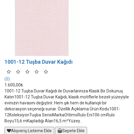
1001-12 Tuşba Duvar Kağıdı
(0)
1.600,00₺
1001-12 Tuşba Duvar Kağıdı ile Duvarlarınıza Klasik Bir Dokunuş
Katın1001-12 Tuşba Duvar Kağıdı, klasik motiflerle bezeli yüzeyiyle
evinizin havasını değiştirir. Hem şık hem de kullanışlı bir
dekorasyon seçeneği sunar. Özellik Açıklama Ürün Kodu1001-
12KoleksiyonTuşba SerisiMarkaOttimoRulo Eni106 cmRulo
Boyu15,6 mKapladığı Alan16,5 m²Yüzey..
Alışveriş Listeme Ekle
Sepete Ekle