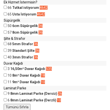
Ek Hizmet İstermisin?
66
Tutkal istiyorum
4642
65
Usta İstiyorum
4642
Süpürgelik
50
6cm Süpürgelik
36
57
8cm Süpürgelik
36
Şilte & Strafor
68
5mm Strafor
36
39
Standart Şilte
36
40
3mm Strafor
36
Duvar Kağıdı
3
16,50m² Duvar Kağıdı
535
10
8m² Duvar Kağıdı
18
11
9m² Duvar Kağıdı
10
Laminat Parke
9
8mm Laminat Parke (Dersiz)
26
6
8mm Laminat Parke (Derzli)
10