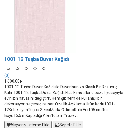
1001-12 Tuşba Duvar Kağıdı
(0)
1.600,00₺
1001-12 Tuşba Duvar Kağıdı ile Duvarlarınıza Klasik Bir Dokunuş
Katın1001-12 Tuşba Duvar Kağıdı, klasik motiflerle bezeli yüzeyiyle
evinizin havasını değiştirir. Hem şık hem de kullanışlı bir
dekorasyon seçeneği sunar. Özellik Açıklama Ürün Kodu1001-
12KoleksiyonTuşba SerisiMarkaOttimoRulo Eni106 cmRulo
Boyu15,6 mKapladığı Alan16,5 m²Yüzey..
Alışveriş Listeme Ekle
Sepete Ekle