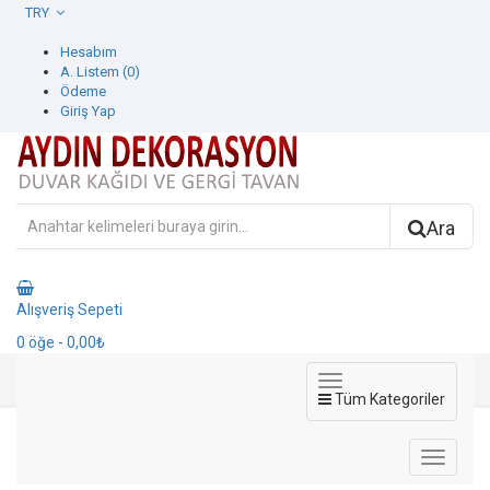
TRY
Hesabım
A. Listem (0)
Ödeme
Giriş Yap
Ara
Alışveriş Sepeti
0
öğe
- 0,00₺
Tüm Kategoriler
Ürün Filtresi
Ürün Filtresi