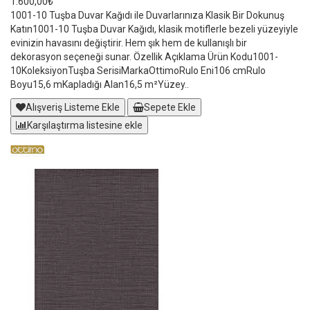
1.600,00₺
1001-10 Tuşba Duvar Kağıdı ile Duvarlarınıza Klasik Bir Dokunuş
Katın1001-10 Tuşba Duvar Kağıdı, klasik motiflerle bezeli yüzeyiyle
evinizin havasını değiştirir. Hem şık hem de kullanışlı bir
dekorasyon seçeneği sunar. Özellik Açıklama Ürün Kodu1001-
10KoleksiyonTuşba SerisiMarkaOttimoRulo Eni106 cmRulo
Boyu15,6 mKapladığı Alan16,5 m²Yüzey..
Alışveriş Listeme Ekle
Sepete Ekle
Karşılaştırma listesine ekle