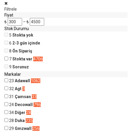
Filtrele
Fiyat
₺
–
₺
Stok Durumu
5
Stokta yok
6
2-3 gün içinde
8
Ön Sipariş
7
Stokta var
4706
9
Sorunuz
Markalar
23
Adawall
1062
32
Agt
3
31
Çamsan
33
24
Decowall
796
34
Diğer
28
28
Duka
235
29
Gmzwall
256