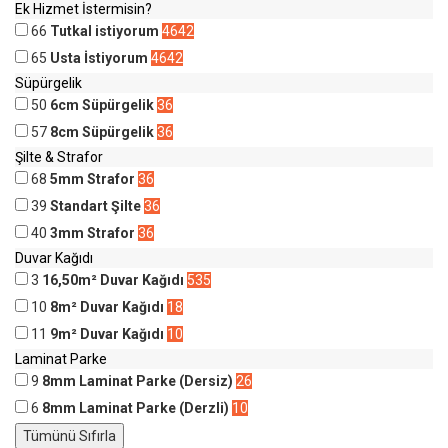
Ek Hizmet İstermisin?
66
Tutkal istiyorum
4642
65
Usta İstiyorum
4642
Süpürgelik
50
6cm Süpürgelik
36
57
8cm Süpürgelik
36
Şilte & Strafor
68
5mm Strafor
36
39
Standart Şilte
36
40
3mm Strafor
36
Duvar Kağıdı
3
16,50m² Duvar Kağıdı
535
10
8m² Duvar Kağıdı
18
11
9m² Duvar Kağıdı
10
Laminat Parke
9
8mm Laminat Parke (Dersiz)
26
6
8mm Laminat Parke (Derzli)
10