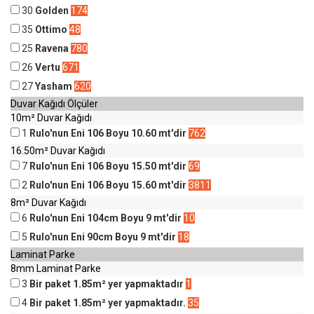
30
Golden
174
35
Ottimo
48
25
Ravena
780
26
Vertu
671
27
Yasham
620
Duvar Kağıdı Ölçüler
10m² Duvar Kağıdı
1
Rulo'nun Eni 106 Boyu 10.60 mt'dir
762
16.50m² Duvar Kağıdı
7
Rulo'nun Eni 106 Boyu 15.50 mt'dir
69
2
Rulo'nun Eni 106 Boyu 15.60 mt'dir
3811
8m² Duvar Kağıdı
6
Rulo'nun Eni 104cm Boyu 9 mt'dir
10
5
Rulo'nun Eni 90cm Boyu 9 mt'dir
18
Laminat Parke
8mm Laminat Parke
3
Bir paket 1.85m² yer yapmaktadır
1
4
Bir paket 1.85m² yer yapmaktadır.
35