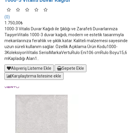
(0)
1.750,00₺
1000-3 Vitalis Duvar Kağıdı ile Şıklığı ve Zarafeti Duvarlarınıza
TaşıyınVitalis 1000-3 duvar kağıdı, modern ve estetik tasarımıyla
mekanlarınıza ferahlık ve şıklık katar. Kaliteli malzemesi sayesinde
uzun süreli kullanım sağlar. Özellik Açıklama Ürün Kodu1000-
3KoleksiyonVitalis SerisiMarkaVertuRulo Eni106 cmRulo Boyu15,6
mKapladığı Alan1..
Alışveriş Listeme Ekle
Sepete Ekle
Karşılaştırma listesine ekle