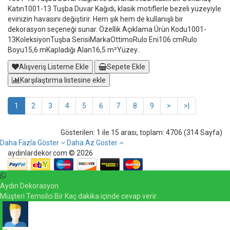
Katın1001-13 Tuşba Duvar Kağıdı, klasik motiflerle bezeli yüzeyiyle
evinizin havasını değiştirir. Hem şık hem de kullanışlı bir
dekorasyon seçeneği sunar. Özellik Açıklama Ürün Kodu1001-
13KoleksiyonTuşba SerisiMarkaOttimoRulo Eni106 cmRulo
Boyu15,6 mKapladığı Alan16,5 m²Yüzey..
Alışveriş Listeme Ekle
Sepete Ekle
Karşılaştırma listesine ekle
1
2
3
4
5
6
7
8
9
>
>|
Gösterilen: 1 ile 15 arası, toplam: 4706 (314 Sayfa)
Daha Fazla Göster
Daha Az Göster
aydinlardekor.com © 2026
Aydın Dekorasyon
Müşteri Temsilci Bir Kaç dakika içinde cevap verir.