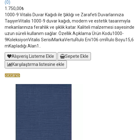
(0)
1.750,00₺
1000-9 Vitalis Duvar Kağıdı ile Şıklığı ve Zarafeti Duvarlarınıza
TaşıyınVitalis 1000-9 duvar kağıdı, modern ve estetik tasarımıyla
mekanlarınıza ferahlık ve şıklık katar. Kaliteli malzemesi sayesinde
uzun süreli kullanım sağlar. Özellik Açıklama Ürün Kodu1000-
9KoleksiyonVitalis SerisiMarkaVertuRulo Eni106 cmRulo Boyu15,6
mKapladığı Alan1..
Alışveriş Listeme Ekle
Sepete Ekle
Karşılaştırma listesine ekle