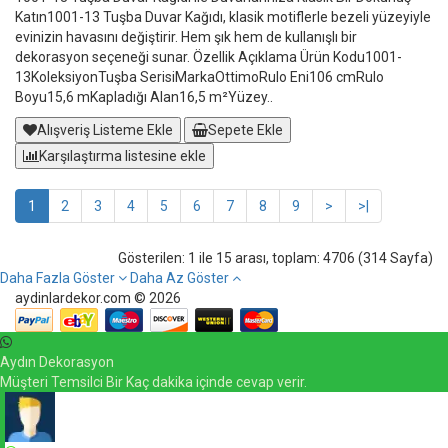
Katın1001-13 Tuşba Duvar Kağıdı, klasik motiflerle bezeli yüzeyiyle
evinizin havasını değiştirir. Hem şık hem de kullanışlı bir
dekorasyon seçeneği sunar. Özellik Açıklama Ürün Kodu1001-
13KoleksiyonTuşba SerisiMarkaOttimoRulo Eni106 cmRulo
Boyu15,6 mKapladığı Alan16,5 m²Yüzey..
Alışveriş Listeme Ekle
Sepete Ekle
Karşılaştırma listesine ekle
1
2
3
4
5
6
7
8
9
>
>|
Gösterilen: 1 ile 15 arası, toplam: 4706 (314 Sayfa)
Daha Fazla Göster
Daha Az Göster
aydinlardekor.com © 2026
Aydın Dekorasyon
Müşteri Temsilci Bir Kaç dakika içinde cevap verir.