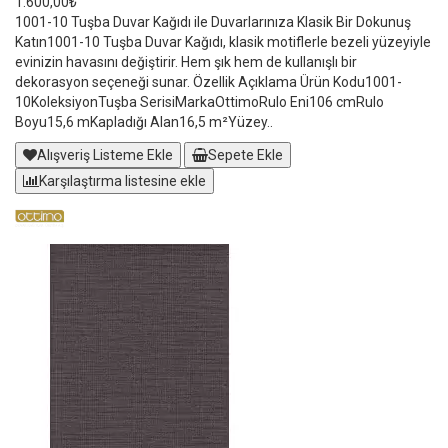
1.600,00₺
1001-10 Tuşba Duvar Kağıdı ile Duvarlarınıza Klasik Bir Dokunuş
Katın1001-10 Tuşba Duvar Kağıdı, klasik motiflerle bezeli yüzeyiyle
evinizin havasını değiştirir. Hem şık hem de kullanışlı bir
dekorasyon seçeneği sunar. Özellik Açıklama Ürün Kodu1001-
10KoleksiyonTuşba SerisiMarkaOttimoRulo Eni106 cmRulo
Boyu15,6 mKapladığı Alan16,5 m²Yüzey..
Alışveriş Listeme Ekle
Sepete Ekle
Karşılaştırma listesine ekle