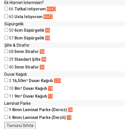
Ek Hizmet İstermisin?
66
Tutkal istiyorum
4642
65
Usta İstiyorum
4642
Süpürgelik
50
6cm Süpürgelik
36
57
8cm Süpürgelik
36
Şilte & Strafor
68
5mm Strafor
36
39
Standart Şilte
36
40
3mm Strafor
36
Duvar Kağıdı
3
16,50m² Duvar Kağıdı
535
10
8m² Duvar Kağıdı
18
11
9m² Duvar Kağıdı
10
Laminat Parke
9
8mm Laminat Parke (Dersiz)
26
6
8mm Laminat Parke (Derzli)
10