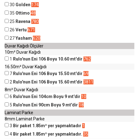
30
Golden
174
35
Ottimo
48
25
Ravena
780
26
Vertu
671
27
Yasham
620
Duvar Kağıdı Ölçüler
10m² Duvar Kağıdı
1
Rulo'nun Eni 106 Boyu 10.60 mt'dir
762
16.50m² Duvar Kağıdı
7
Rulo'nun Eni 106 Boyu 15.50 mt'dir
69
2
Rulo'nun Eni 106 Boyu 15.60 mt'dir
3811
8m² Duvar Kağıdı
6
Rulo'nun Eni 104cm Boyu 9 mt'dir
10
5
Rulo'nun Eni 90cm Boyu 9 mt'dir
18
Laminat Parke
8mm Laminat Parke
3
Bir paket 1.85m² yer yapmaktadır
1
4
Bir paket 1.85m² yer yapmaktadır.
35