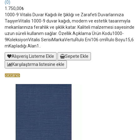
(0)
1.750,00₺
1000-9 Vitalis Duvar Kağıdı ile Şıklığı ve Zarafeti Duvarlarınıza
TaşıyınVitalis 1000-9 duvar kağıdı, modern ve estetik tasarımıyla
mekanlarınıza ferahlık ve şıklık katar. Kaliteli malzemesi sayesinde
uzun süreli kullanım sağlar. Özellik Açıklama Ürün Kodu1000-
9KoleksiyonVitalis SerisiMarkaVertuRulo Eni106 cmRulo Boyu15,6
mKapladığı Alan1..
Alışveriş Listeme Ekle
Sepete Ekle
Karşılaştırma listesine ekle