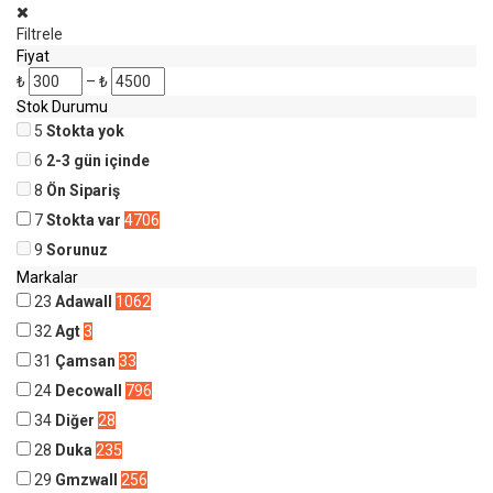
Filtrele
Fiyat
₺
–
₺
Stok Durumu
5
Stokta yok
6
2-3 gün içinde
8
Ön Sipariş
7
Stokta var
4706
9
Sorunuz
Markalar
23
Adawall
1062
32
Agt
3
31
Çamsan
33
24
Decowall
796
34
Diğer
28
28
Duka
235
29
Gmzwall
256