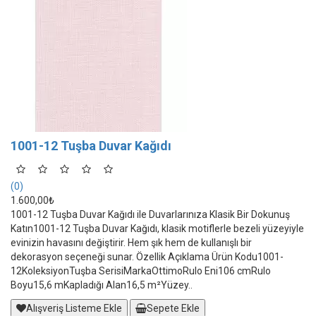
1001-12 Tuşba Duvar Kağıdı
(0)
1.600,00₺
1001-12 Tuşba Duvar Kağıdı ile Duvarlarınıza Klasik Bir Dokunuş
Katın1001-12 Tuşba Duvar Kağıdı, klasik motiflerle bezeli yüzeyiyle
evinizin havasını değiştirir. Hem şık hem de kullanışlı bir
dekorasyon seçeneği sunar. Özellik Açıklama Ürün Kodu1001-
12KoleksiyonTuşba SerisiMarkaOttimoRulo Eni106 cmRulo
Boyu15,6 mKapladığı Alan16,5 m²Yüzey..
Alışveriş Listeme Ekle
Sepete Ekle