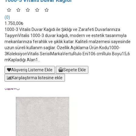
(0)
1.750,00₺
1000-3 Vitalis Duvar Kağıdı ile Şıklığı ve Zarafeti Duvarlarınıza
TaşıyınVitalis 1000-3 duvar kağıdı, modern ve estetik tasarımıyla
mekanlarınıza ferahlık ve şıklık katar. Kaliteli malzemesi sayesinde
uzun süreli kullanım sağlar. Özellik Açıklama Ürün Kodu1000-
3KoleksiyonVitalis SerisiMarkaVertuRulo Eni106 cmRulo Boyu15,6
mKapladığı Alan1..
Alışveriş Listeme Ekle
Sepete Ekle
Karşılaştırma listesine ekle