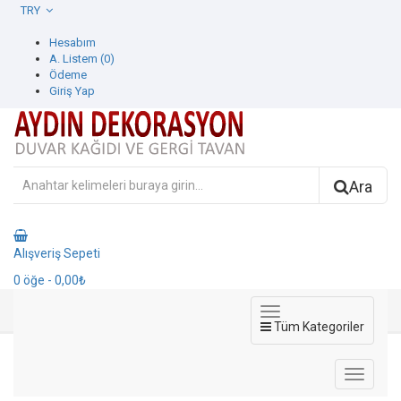
TRY
Hesabım
A. Listem (0)
Ödeme
Giriş Yap
Ara
Alışveriş Sepeti
0
öğe
- 0,00₺
Tüm Kategoriler
Ürün Filtresi
Ürün Filtresi